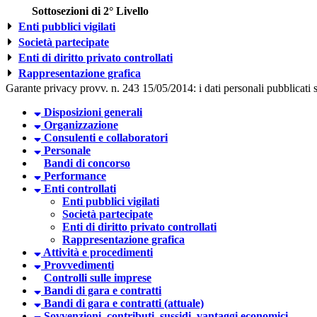
Sottosezioni di 2° Livello
Enti pubblici vigilati
Società partecipate
Enti di diritto privato controllati
Rappresentazione grafica
Garante privacy provv. n. 243 15/05/2014: i dati personali pubblicati so
Disposizioni generali
Organizzazione
Consulenti e collaboratori
Personale
Bandi di concorso
Performance
Enti controllati
Enti pubblici vigilati
Società partecipate
Enti di diritto privato controllati
Rappresentazione grafica
Attività e procedimenti
Provvedimenti
Controlli sulle imprese
Bandi di gara e contratti
Bandi di gara e contratti (attuale)
Sovvenzioni, contributi, sussidi, vantaggi economici