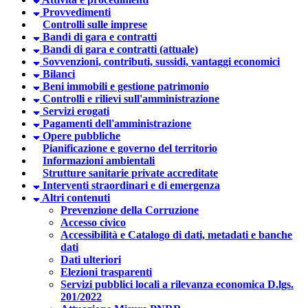
Provvedimenti
Controlli sulle imprese
Bandi di gara e contratti
Bandi di gara e contratti (attuale)
Sovvenzioni, contributi, sussidi, vantaggi economici
Bilanci
Beni immobili e gestione patrimonio
Controlli e rilievi sull'amministrazione
Servizi erogati
Pagamenti dell'amministrazione
Opere pubbliche
Pianificazione e governo del territorio
Informazioni ambientali
Strutture sanitarie private accreditate
Interventi straordinari e di emergenza
Altri contenuti
Prevenzione della Corruzione
Accesso civico
Accessibilità e Catalogo di dati, metadati e banche
dati
Dati ulteriori
Elezioni trasparenti
Servizi pubblici locali a rilevanza economica D.lgs.
201/2022