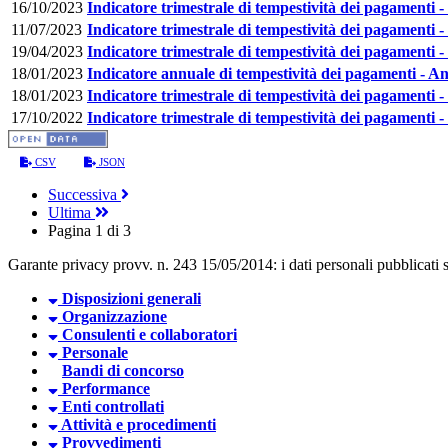
16/10/2023
Indicatore trimestrale di tempestività dei pagamenti 
11/07/2023
Indicatore trimestrale di tempestività dei pagamenti 
19/04/2023
Indicatore trimestrale di tempestività dei pagamenti 
18/01/2023
Indicatore annuale di tempestività dei pagamenti - A
18/01/2023
Indicatore trimestrale di tempestività dei pagamenti
17/10/2022
Indicatore trimestrale di tempestività dei pagamenti 
CSV
JSON
Successiva
Ultima
Pagina 1 di 3
Garante privacy provv. n. 243 15/05/2014: i dati personali pubblicati so
Disposizioni generali
Organizzazione
Consulenti e collaboratori
Personale
Bandi di concorso
Performance
Enti controllati
Attività e procedimenti
Provvedimenti