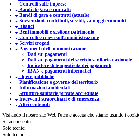
Controlli sulle imprese
Bandi di gara e contratti
Bandi di gara e contratti (attuale)
Sovvenzioni, contributi, sussidi, vantaggi economici
Bilanci
Beni immobili e gestione patrimonio
Controlli e rilievi sull'amministrazione
Servizi erogati
Pagamenti dell'amministrazione
Dati sui pagamenti
Dati sui pagamenti del servizio sanitario nazionale
Indicatore di tempestività dei pagamenti
IBAN e pagamenti informatici
Opere pubbliche
Pianificazione e governo del territorio
Informazioni ambientali
Strutture sanitarie private accreditate
Interventi straordinari e di emergenza
Altri contenuti
Visitando il nostro sito Web l'utente accetta che stiamo usando i cooki
Si, acconsento
Solo tecnici
Solo tecnici