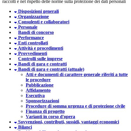
raccolti e nel rispetto delle norme sulla protezione dei dati personali
Disposizioni generali
Organizzazione
Consulenti e collaboratori
Personale
Bandi di concorso
Performance
Enti controllati
Attività e procedimenti
Provvedimenti
Controlli sulle imprese
Bandi di gara e contratti
Bandi di gara e contratti (attuale)
Atti e documenti di carattere generale riferiti a tutte
le procedure
Pubblicazione
Affidamento
Esecutiva
Sponsorizzazioni
Procedure di somma urgenza e di protezione civile
Finanza di progetto
Varianti in corso d'opera
Sovvenzioni, contributi, sussidi, vantaggi economici
Bilanci