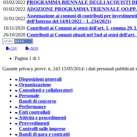
03/02/2022
PROGRAMMA BIENNALE DEGLI ACQUISTI DI FO
01/02/2022
ADOZIONE PROGRAMMA TRIENNALE OO.PP. 2
Assegnazione ai comuni di contributi per investimenti
31/01/2022
dell’Interno del 14/01/2022 – L.234/2021)
16/11/2020
Contributi ai Comuni ai sensi dell'art. 1, comma 29, L
26/10/2020
Contributi ai Comuni situati nel Sud ai sensi dell'art.
CSV
JSON
Pagina 1 di 1
Garante privacy provv. n. 243 15/05/2014: i dati personali pubblicati so
Disposizioni generali
Organizzazione
Consulenti e collaboratori
Personale
Bandi di concorso
Performance
Enti controllati
Attività e procedimenti
Provvedimenti
Controlli sulle imprese
Bandi di gara e contratti