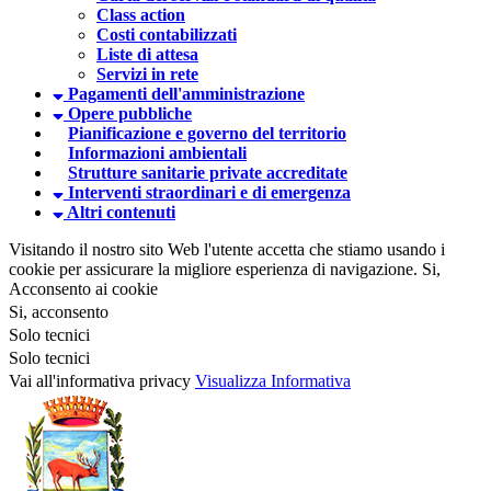
Class action
Costi contabilizzati
Liste di attesa
Servizi in rete
Pagamenti dell'amministrazione
Opere pubbliche
Pianificazione e governo del territorio
Informazioni ambientali
Strutture sanitarie private accreditate
Interventi straordinari e di emergenza
Altri contenuti
Visitando il nostro sito Web l'utente accetta che stiamo usando i
cookie per assicurare la migliore esperienza di navigazione.
Si,
Acconsento ai cookie
Si, acconsento
Solo tecnici
Solo tecnici
Vai all'informativa privacy
Visualizza Informativa